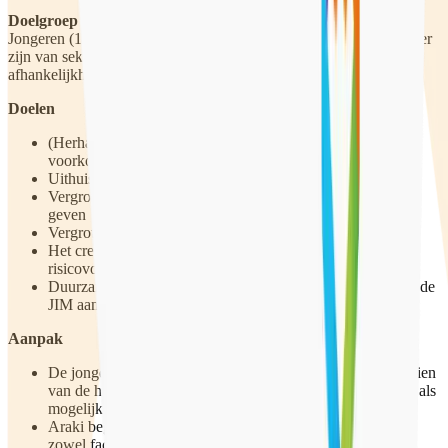
Doelgroep
Jongeren (12-23 jaar) die vermoedelijk of daadwerkelijk slachtoffer
zijn van seksuele uitbuiting of mensenhandel, of in een
afhankelijkheidsrelatie verkeren.
Doelen
(Herhaald) slachtofferschap van seksuele uitbuiting
voorkomen
Uithuisplaatsing voorkomen
Vergroten van het vermogen om wensen en grenzen aan te
geven
Vergroten zelfredzaamheid van de jongere
Het creëren van toekomstperspectief (zonder misbruik of
risicovolle situaties)
Duurzame hulpverlening/ondersteuning te creëren middels de
JIM aanpak
Aanpak
De jongere kan aangeven welke wensen die heeft ten aanzien
van de hulpverlener. In de matching wordt hier dan zoveel als
mogelijk rekening mee gehouden.
Araki begeleiding is gemiddeld 8 uur per week. Dit kan
zowel face-to-face als bellen/appen.