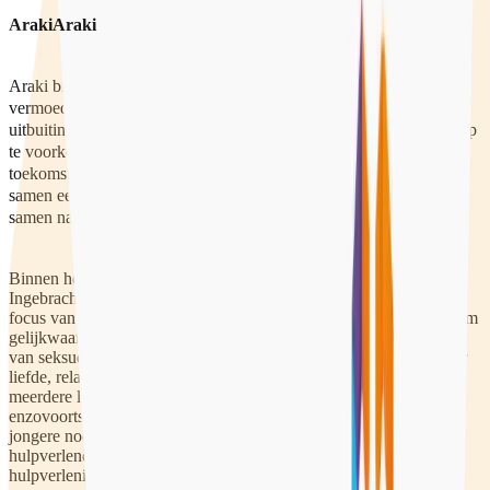
Araki
Araki
Araki biedt intensieve ambulante begeleiding aan jongeren die
vermoedelijk of daadwerkelijk slachtoffer zijn van seksuele
uitbuiting (mensenhandel). Het doel is om herhaald slachtofferschap
te voorkomen, uit huis en/of gesloten plaatsing te voorkomen en
toekomstperspectief te creëren. De jongere en hulpverlener maken
samen een realistisch droomplan voor de jongere en werken hier
samen naar toe.
Binnen het Araki-traject wordt gewerkt met de JIM-aanpak (Jouw
Ingebrachte Mentor) om duurzame ondersteuning te realiseren. De
focus van de begeleiding ligt op het vergroten van het vermogen om
gelijkwaardige relaties aan te gaan en het aangeven of accepteren
van seksuele grenzen. We creëren samen een realistisch beeld over
liefde, relaties en seksualiteit. De ondersteuning richt zich op
meerdere leefgebieden, zoals dagbesteding, een woonplek,
enzovoorts. De hulp is acht uur per week en duurt zo lang als de
jongere nodig heeft. Bij Araki bieden we de hulp vanuit één
hulpverlener, mocht het nodig zijn, dan schakelen we andere
hulpverlening in.