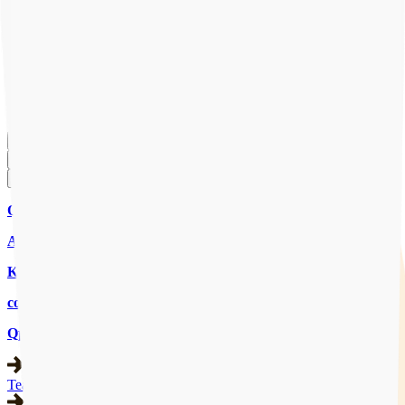
Onze website gebruikt cookies om ervoor te zorgen dat je de beste
ervaring krijgt. Door op "Accepteren" te klikken ga je akkoord met
ons gebruik van cookies om je ervaring te verbeteren. Lees meer
over ons
Privacybeleid
.
Accepteren
Weigeren
Cookies beheren
CHAT MET ONS
CHAT
AANMELDEN
Qpido
Aanbod
Kennisbank
contact
Qpido
Team & expertise