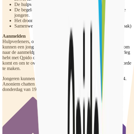
De hulpverlener is 24/7 telefonisch bereikbaar
De begeleiding is op maat en de hulpverlener staat naast de
jongere.
Het droomplan van de jongere staat centraal
Samenwerking tussen hulpverlening en netwerk (JIM aanpak)
Aanmelden
Hulpverleners, onderwijzers, huisartsen en andere verwijzers
kunnen een jongere aanmelden voor een Araki-traject.
Klik hier
om
naar de aanmeldpagina te gaan. Zorg dat je eerst telefonisch overleg
hebt met Qpido om zeker te weten of de jongere in aanmerking
komt en om te overleggen wat er nodig is om de financiering in orde
te maken.
Jongeren kunnen met ons bellen of Whatsappen op 06-29338064.
Anoniem chatten kan op dinsdag van 15.00 – 17.00 uur en op
donderdag van 19.00 tot 21.00 uur.