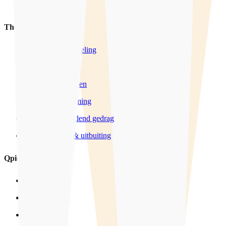
Producten
Thema's
Seksuele ontwikkeling
LHBTIQ+
Wensen & Grenzen
Sexting & Grooming
Grensoverschrijdend gedrag
Mensenhandel & uitbuiting
Qpido
Over ons
In het nieuws
Vacatures