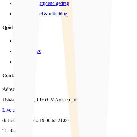
Grensoverschrijdend gedrag
Mensenhandel & uitbuiting
Qpido
Over ons
In het nieuws
Vacatures
Contact
Adres
IJsbaanpad 9-11, 1076 CV Amsterdam
Live chat
di 15:00-17:00, do 19:00 tot 21:00
Telefoon