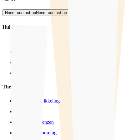
Neem contact op
Neem contact op
Hulp
Hulpverlening
Training
Voorlichting
Producten
Thema's
Seksuele ontwikkeling
LHBTIQ+
Wensen & Grenzen
Sexting & Grooming