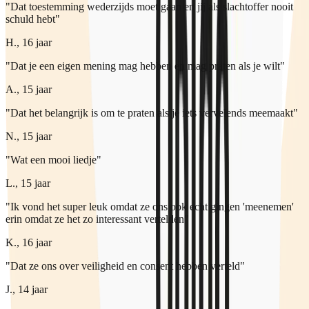
"Dat toestemming wederzijds moet gaan en jij als slachtoffer nooit
schuld hebt"
H., 16 jaar
"Dat je een eigen mening mag hebben en mag praten als je wilt"
A., 15 jaar
"Dat het belangrijk is om te praten als je iets vervelends meemaakt"
N., 15 jaar
"Wat een mooi liedje"
L., 15 jaar
"Ik vond het super leuk omdat ze ons ook echt gingen 'meenemen'
erin omdat ze het zo interessant vertelden"
K., 16 jaar
"Dat ze ons over veiligheid en consent hebben verteld"
J., 14 jaar