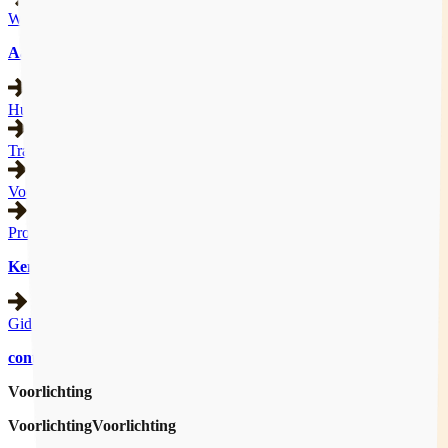
Werkgebied
Aanbod
Hulpverlening
Trainingen
Voorlichting
Producten
Kennisbank
Gidsen
contact
Voorlichting
Voorlichting
Voorlichting