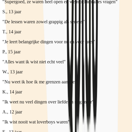
"Supergoed, ze waren heel open en we mochten alles vragen"
S., 13 jaar
"De lessen waren zowel grappig als serieus"
T., 14 jaar
"Je leert belangrijke dingen voor nu en voor later"
P., 15 jaar
"Alles want ik wist niet echt veel"
W., 13 jaar
"Nu weet ik hoe ik me grenzen aangeef"
K., 14 jaar
"Ik weet nu veel dingen over liefde en nog meer"
A., 12 jaar
"Ik wist nooit wat loverboys waren"
E., 13 jaar