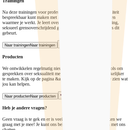
Trainingen
Na deze trainingen voor professionals weet je hoe je seksualiteit
bespreekbaar kunt maken met kinderen, jongeren en gezinnen
waarmee je werkt. Je leert over gezonde seksuele ontwikkeling,
seksueel grensoverschrijdend gedrag en wat je moet doen als dit
gebeurt.
Naar trainingen
Naar trainingen
Producten
We ontwikkelen regelmatig nieuwe spelletjes en handige tools om
gesprekken over seksualiteit met kinderen en jongeren makkelijker
te maken. Kijk op de pagina &apos;Producten&apos; om te zien wat
jou kan helpen.
Naar producten
Naar producten
Heb je andere vragen?
Geen vraag is te gek en er is veel mogelijk. Bij Qpido denken we
graag met je mee! Je kunt ons bellen of mailen, of anoniem met ons
chatten.