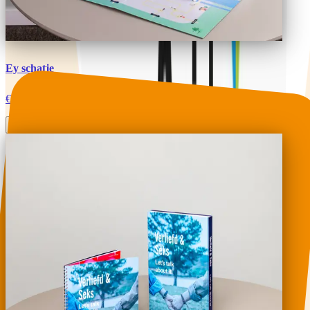
Ey schatje
€189,95