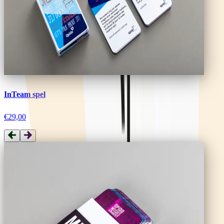
InTeam spel
€29,00