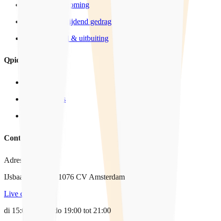
Sexting & Grooming
Grensoverschrijdend gedrag
Mensenhandel & uitbuiting
Qpido
Over ons
In het nieuws
Vacatures
Contact
Adres
IJsbaanpad 9-11, 1076 CV Amsterdam
Live chat
di 15:00-17:00, do 19:00 tot 21:00