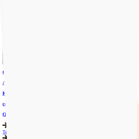
Onze website gebruikt cookies om ervoor te zorgen dat je de beste
ervaring krijgt. Door op "Accepteren" te klikken ga je akkoord met
ons gebruik van cookies om je ervaring te verbeteren. Lees meer
over ons
Privacybeleid
.
Accepteren
Weigeren
Cookies beheren
CHAT MET ONS
CHAT
AANMELDEN
Qpido
Aanbod
Kennisbank
contact
Qpido
Team & expertise