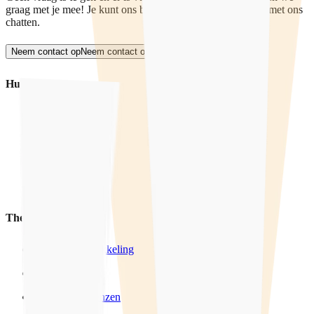
graag met je mee! Je kunt ons bellen of mailen, of anoniem met ons
chatten.
Neem contact op
Neem contact op
Hulp
Hulpverlening
Training
Voorlichting
Producten
Thema's
Seksuele ontwikkeling
LHBTIQ+
Wensen & Grenzen