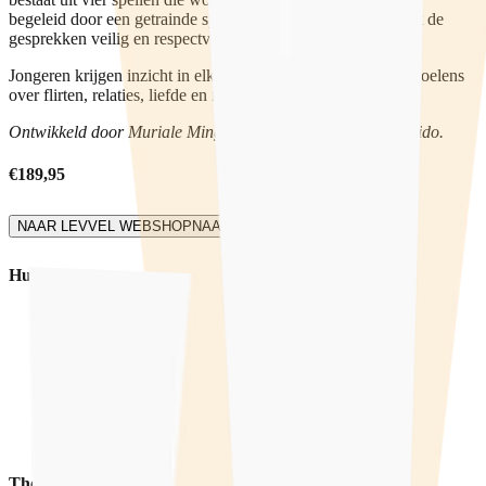
begeleid door een getrainde spelleider. Deze zorgt ervoor dat de
gesprekken veilig en respectvol verlopen.
Jongeren krijgen inzicht in elkaars gedrag, gedachten en gevoelens
over flirten, relaties, liefde en intimiteit.
Ontwikkeld door Muriale Mingels in samenwerking met Qpido.
€189,95
NAAR LEVVEL WEBSHOP
NAAR LEVVEL WEBSHOP
Hulp
Hulpverlening
Training
Voorlichting
Producten
Thema's