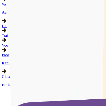
Werkgebied
Aanbod
Hulpverlening
Trainingen
Voorlichting
Producten
Kennisbank
Gidsen
contact