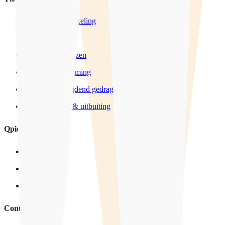
Seksuele ontwikkeling
LHBTIQ+
Wensen & Grenzen
Sexting & Grooming
Grensoverschrijdend gedrag
Mensenhandel & uitbuiting
Qpido
Over ons
In het nieuws
Vacatures
Contact