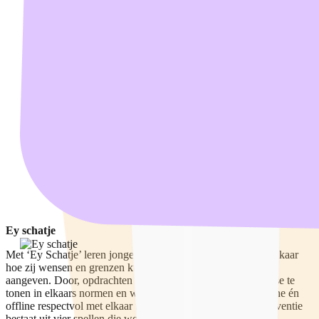
Ey schatje
Met ‘Ey Schatje’ leren jongeren op een speelse manier van elkaar
hoe zij wensen en grenzen kunnen herkennen, begrijpen en
aangeven. Door, opdrachten en voorbeelden leren zij interesse te
tonen in elkaars normen en waarden. Dit helpt jongeren online én
offline respectvol met elkaar te communiceren. De spel-interventie
bestaat uit vier spellen die worden