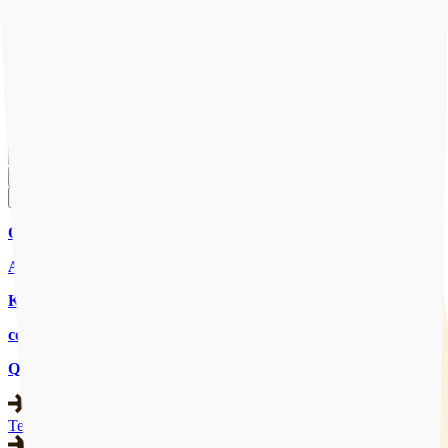
Onze website gebruikt cookies om ervoor te zorgen dat je de beste
ervaring krijgt. Door op "Accepteren" te klikken ga je akkoord met
ons gebruik van cookies om je ervaring te verbeteren. Lees meer
over ons
Privacybeleid
.
Accepteren
Weigeren
Cookies beheren
CHAT MET ONS
CHAT
AANMELDEN
Qpido
Aanbod
Kennisbank
contact
Qpido
Team & expertise