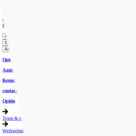
Onze website gebruikt cookies om ervoor te zorgen dat je de beste er
Privacybeleid
.
Accepteren
Weigeren
Cookies beheren
CHAT MET ONS
CHAT
AANMELDEN
Qpido
Aanbod
Kennisbank
contact
Qpido
Team & expertise
Werkgebied