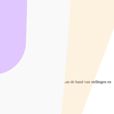
ij kunnen dit met het InTeam-spel doen. Aan de hand van stellingen en