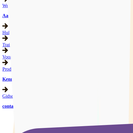
Werkgebied
Aanbod
Hulpverlening
Trainingen
Voorlichting
Producten
Kennisbank
Gidsen
contact