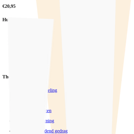
€20,95
Hulp
Hulpverlening
Training
Voorlichting
Producten
Thema's
Seksuele ontwikkeling
LHBTIQ+
Wensen & Grenzen
Sexting & Grooming
Grensoverschrijdend gedrag