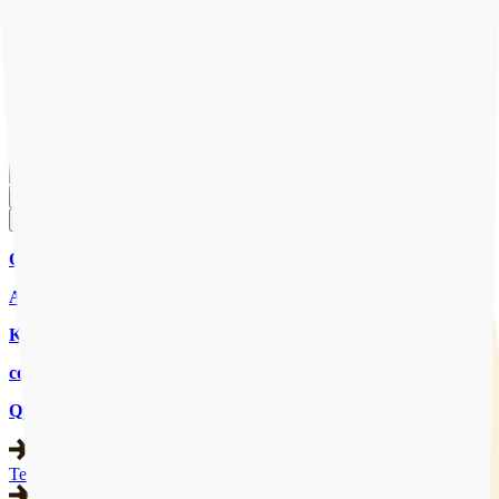
Onze website gebruikt cookies om ervoor te zorgen dat je de beste
ervaring krijgt. Door op "Accepteren" te klikken ga je akkoord met
ons gebruik van cookies om je ervaring te verbeteren. Lees meer
over ons
Privacybeleid
.
Accepteren
Weigeren
Cookies beheren
CHAT MET ONS
CHAT
AANMELDEN
Qpido
Aanbod
Kennisbank
contact
Qpido
Team & expertise