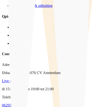
Mensenhandel & uitbuiting
Qpido
Over ons
In het nieuws
Vacatures
Contact
Adres
IJsbaanpad 9-11, 1076 CV Amsterdam
Live chat
di 15:00-17:00, do 19:00 tot 21:00
Telefoon
0629338064