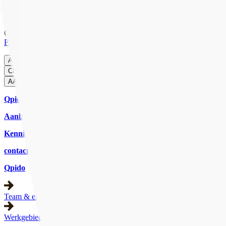
Onze website gebruikt cookies om ervoor te zorgen dat je de beste er
Privacybeleid
.
Accepteren
Weigeren
Cookies beheren
CHAT MET ONS
CHAT
AANMELDEN
Qpido
Aanbod
Kennisbank
contact
Qpido
Team & expertise
Werkgebied