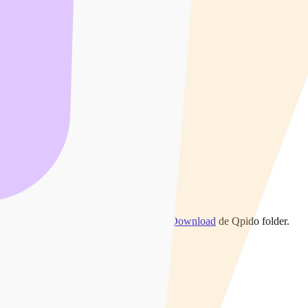
steloos besteld worden. Liever digitaal?
Download
de Qpido folder.