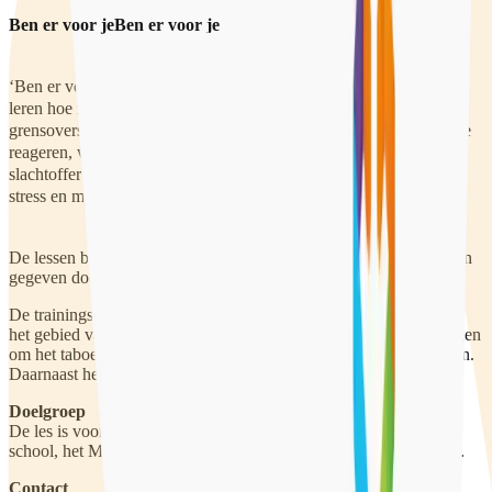
Ben er voor je
Ben
er
voor
je
‘Ben er voor je’ is een interactieve les van 90 minuten. Leerlingen
leren hoe zij leeftijdsgenoten kunnen steunen die seksueel
grensoverschrijdend gedrag hebben meegemaakt. Ze leren rustig te
reageren, waarbij ze rekening houden met de gevoelens van het
slachtoffer en met hun taalgebruik. Daardoor hebben ze minder
stress en meer vertrouwen om een slachtoffer te kunnen helpen.
De lessen bestaan uit toneel, gesprekken en oefeningen, en worden
gegeven door ervaren voorlichters en een trainingsacteur.
De trainingsacteur – Mandy Sleijpen – is ervaringsdeskundige op
het gebied van seksueel misbruik. Zij gebruikt haar eigen ervaringen
om het taboe rondom seksueel misbruik bij kinderen te doorbreken.
Daarnaast heeft ze de
stichting Wij zijn M
opgericht.
Doelgroep
De les is voor leerlingen vanaf de derde klas op de middelbare
school, het MBO en het HBO. Maximaal 15 leerlingen per groep.
Contact