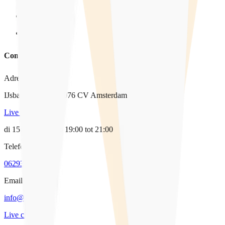
In het nieuws
Vacatures
Contact
Adres
IJsbaanpad 9-11, 1076 CV Amsterdam
Live chat
di 15:00-17:00, do 19:00 tot 21:00
Telefoon
0629338064
Email
info@qpido.nl
Live chat