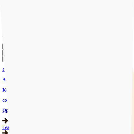
Onze website gebruikt cookies om ervoor te zorgen dat je de beste
ervaring krijgt. Door op "Accepteren" te klikken ga je akkoord met
ons gebruik van cookies om je ervaring te verbeteren. Lees meer
over ons
Privacybeleid
.
Accepteren
Weigeren
Cookies beheren
CHAT MET ONS
CHAT
AANMELDEN
Qpido
Aanbod
Kennisbank
contact
Qpido
Team & expertise