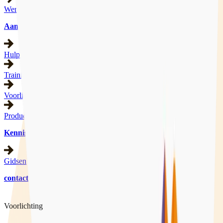
Werkgebied
Aanbod
Hulpverlening
Trainingen
Voorlichting
Producten
Kennisbank
Gidsen
contact
Voorlichting