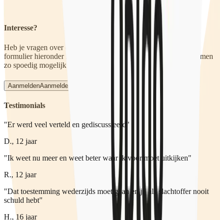
Interesse?
Heb je vragen over of interesse in deze training? Vul dan het
formulier hieronder in of mail naar trainingen@qpido.nl. We nemen
zo spoedig mogelijk contact met je op.
Aanmelden
Aanmelden
Testimonials
"Er werd veel verteld en gediscussieerd"
D., 12 jaar
"Ik weet nu meer en weet beter waar ik voor moet uitkijken"
R., 12 jaar
"Dat toestemming wederzijds moet gaan en jij als slachtoffer nooit
schuld hebt"
H., 16 jaar