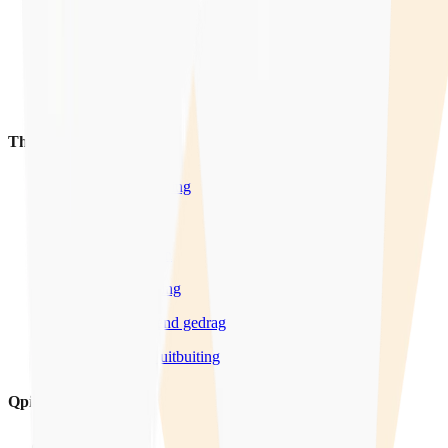
Training
Voorlichting
Producten
Thema's
Seksuele ontwikkeling
LHBTIQ+
Wensen & Grenzen
Sexting & Grooming
Grensoverschrijdend gedrag
Mensenhandel & uitbuiting
Qpido
Over ons