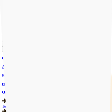
Onze website gebruikt cookies om ervoor te zorgen dat je de beste
ervaring krijgt. Door op "Accepteren" te klikken ga je akkoord met
ons gebruik van cookies om je ervaring te verbeteren. Lees meer
over ons
Privacybeleid
.
Accepteren
Weigeren
Cookies beheren
CHAT MET ONS
CHAT
AANMELDEN
Qpido
Aanbod
Kennisbank
contact
Qpido
Team & expertise