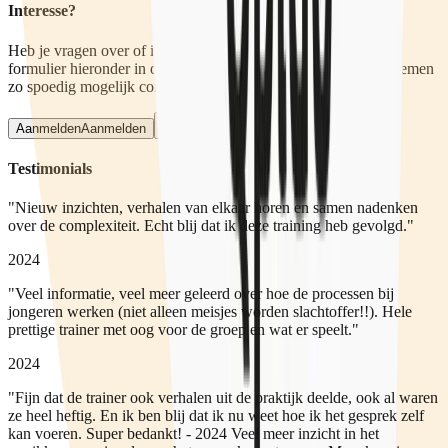
Interesse?
Heb je vragen over of interesse in deze training? Vul dan het
formulier hieronder in of mail naar trainingen@qpido.nl. We nemen
zo spoedig mogelijk contact met je op.
Aanmelden
Aanmelden
Testimonials
"Nieuw inzichten, verhalen van elkaar horen en samen nadenken
over de complexiteit. Echt blij dat ik deze training heb gevolgd."
2024
"Veel informatie, veel meer geleerd over hoe de processen bij
jongeren werken (niet alleen meisjes worden slachtoffer!!). Hele
prettige trainer met oog voor de groep en wat er speelt."
2024
"Fijn dat de trainer ook verhalen uit de praktijk deelde, ook al waren
ze heel heftig. En ik ben blij dat ik nu weet hoe ik het gesprek zelf
kan voeren. Super bedankt! - 2024 Veel meer inzicht in het