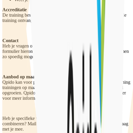
Accreditatie
De training bestaat uit één dagdeel van 4 uur. Na afronding van de
training ontvangt de deelnemer 5,6 SKJ-punten.
Contact
Heb je vragen over of interesse in deze training? Vul dan het
formulier hieronder in of mail naar
trainingen@qpido.nl
. We nemen
zo spoedig mogelijk contact met je op.
Aanbod op maat
Qpido kan voor professionals die werken in de (jeugd)hulpverlening
trainingen op maat verzorgen op het gebied van seksueel gezond
opgroeien. Qpido biedt ook een LHBTIQ+-training aan. Klik hier
voor meer informatie.
Heb je specifieke wensen voor een training of wil je onderdelen
combineren? Mail dan naar
trainingen@qpido.nl
. We denken graag
met je mee.