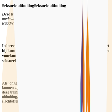
Seksuele uitbuiting
Seksuele
uitbuiting
Deze training is voor professionals die met jongeren werken, zoals
medewerkers in de jeugdzorg, jeugdpsychiatrie, jeugdbescherming,
jeugdreclassering en pleegzorg.
Iedereen die tijdens het werk te maken heeft met jongeren moet
bij kunnen dragen aan de gezonde seksuele ontwikkeling en het
voorkomen van seksueel grensoverschrijdend gedrag en
seksueel misbruik.
Als jongeren door mensenhandelaren seksueel worden uitgebuit,
kunnen zij voor professionals ze vaak moeilijk benaderen. Tijdens
deze training leert de professional over de patronen bij seksuele
uitbuiting, signalen herkennen en hoe je gesprekken voert met een
slachtoffer.