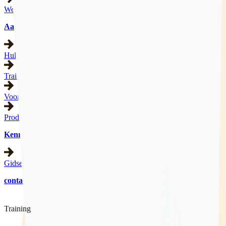
Werkgebied
Aanbod
Hulpverlening
Trainingen
Voorlichting
Producten
Kennisbank
Gidsen
contact
Training