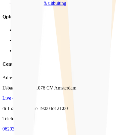
Mensenhandel & uitbuiting
Qpido
Over ons
In het nieuws
Vacatures
Contact
Adres
IJsbaanpad 9-11, 1076 CV Amsterdam
Live chat
di 15:00-17:00, do 19:00 tot 21:00
Telefoon
0629338064