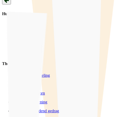
Hulp
Hulpverlening
Training
Voorlichting
Producten
Thema's
Seksuele ontwikkeling
LHBTIQ+
Wensen & Grenzen
Sexting & Grooming
Grensoverschrijdend gedrag