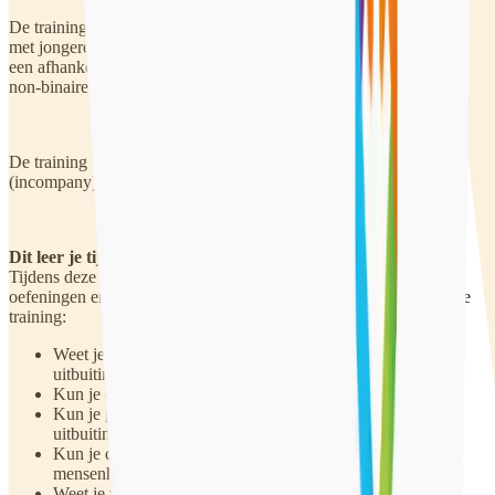
De training ‘Seksuele uitbuiting’ is voor professionals die werken
met jongeren die slachtoffer kunnen worden van mensenhandel of
een afhankelijkheidsrelatie. Het gaat hier om jongens, meisjes en
non-binaire personen.
De training ‘Seksuele uitbuiting’ wordt bij de organisatie zelf
(incompany) gegeven door Qpido.
Dit leer je tijdens de training
Tijdens deze interactieve training delen we kennis, doen we
oefeningen en is er ruimte voor inbreng van eigen casussen. Na de
training:
Weet je meer over de huidige situatie rondom seksuele
uitbuiting;
Kun je de signalen herkennen;
Kun je gesprekken voer met cliënten en opvoeders over
uitbuiting;
Kun je de Meldcode gebruiken bij een vermoeden van
mensenhandel;
Weet je welke stappen je moet zetten bij mensenhandel.