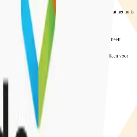
Jouw foto of filmpje was alleen voor die ander bedoeld. Dat het nu is
g van wat jou is aangedaan. Soms krijgt de persoon die dit heeft
ueel Geweld, Offlimits of met Qpido. Je staat er niet alleen voor!