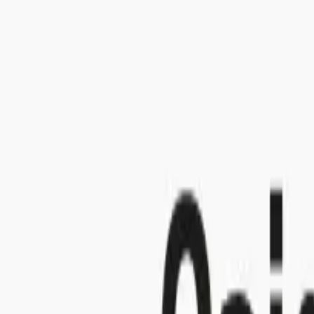
De ander heeft jouw vertrouwen beschaamd en had dit nooit mogen doen. 
niks fout gedaan.
oon kan jou dan steunen, troosten en helpen met hulp zoeken.
an je helpen bij de verwerking. De politie maakt dan een officieel versla
, zoals bij sexting-misbruik? Neem dan contact op met het Centrum Seks