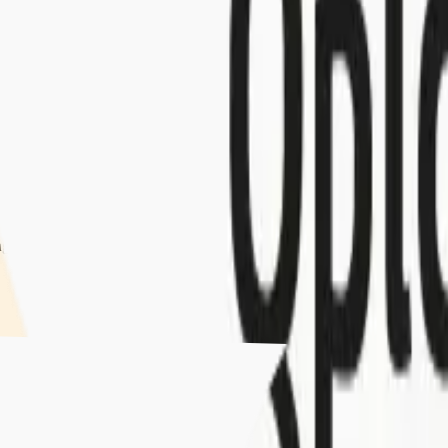
g met je mee! Je kunt ons bellen of mailen, of anoniem met ons chatten