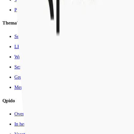
Producten
Thema's
Seksuele ontwikkeling
LHBTIQ+
Wensen & Grenzen
Sexting & Grooming
Grensoverschrijdend gedrag
Mensenhandel & uitbuiting
Qpido
Over ons
In het nieuws