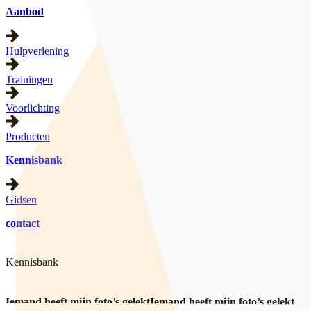
Aanbod
Hulpverlening
Trainingen
Voorlichting
Producten
Kennisbank
Gidsen
contact
Kennisbank
Iemand heeft mijn foto’s gelekt
Iemand
heeft
mijn
foto’s
gelekt