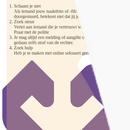
Schaam je niet
Als iemand jouw naaktfoto of -filmpje deelt, is dat niet oké! 
doorgestuurd, betekent niet dat jij je hoeft te schamen. Jij hebt 
Zoek steun
Vertel aan iemand die je vertrouwt wat er is gebeurd. Die pers
Praat met de politie
Je mag altijd een melding of aangifte doen bij de politie. Dit k
gedaan zelfs straf van de rechter.
Zoek hulp
Heb je te maken met online seksueel grensoverschrijdend gedrag