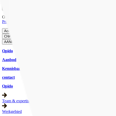
Onze website gebruikt cookies om ervoor te zorgen dat je de beste er
Privacybeleid
.
Accepteren
Weigeren
Cookies beheren
CHAT MET ONS
CHAT
AANMELDEN
Qpido
Aanbod
Kennisbank
contact
Qpido
Team & expertise
Werkgebied